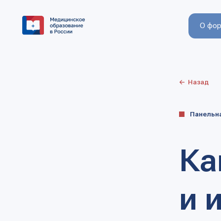
О форуме
Назад
Панельная сесс
Кам
и ин
в с