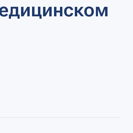
в развитии медицинского университета.
стойчивого развития университета,
том многие университеты