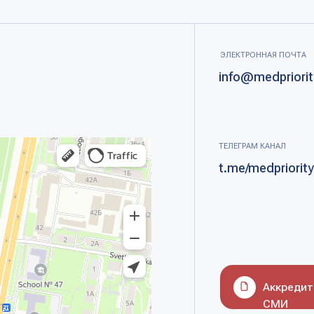
t.me/medpriority2030
Аккредитация
СМИ
Приоритет 2030
Социоцентр
Наука и университеты