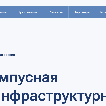
Программа
Спикеры
Партнеры
Контакты
ия
пусная
фраструктурная
овременном мед