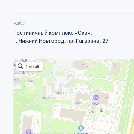
Программа
Совет ректоров
Партнеры
СибГМУ
Контакты
БГМУ