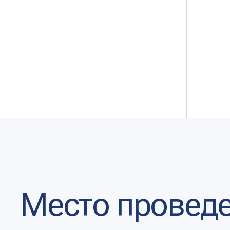
Место проведен
АДРЕС
Гостиничный комплекс «‎Ока»,
г. Нижний Новгород, пр. Гагарина, 27