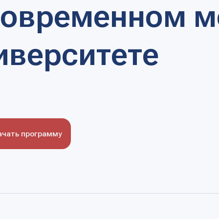
ерситете
программу
й инфраструктуры рассматривается как один из ключевых аспектов 
ой, удобной инфраструктуры является необходимым условием для у
ния туда лучших студентов и преподавателей со всего мира. При э