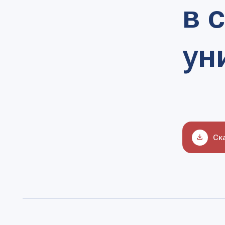
унив
Скачать 
Развитие кампусно
Наличие современн
фактором привлече